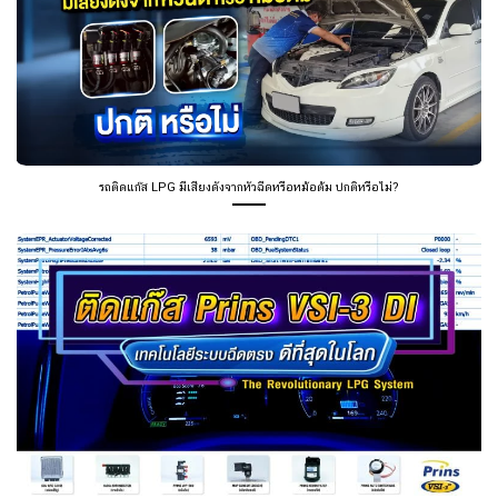
รถติดแก๊ส LPG มีเสียงดังจากหัวฉีดหรือหม้อต้ม ปกติหรือไม่?