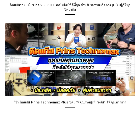
ติดแก๊สรถยนต์ Prins VSI-3 ID เทคโนโลยีที่ดีที่สุด สำหรับรถระบบฉีดตรง (DI) ปฏิวัติทุก
ขีดจำกัด
รีวิว ติดแก๊ส Prins Technomax Plus ชุดแก๊สคุณภาพสูงที่ “พลัส” ให้คุณมากกว่า