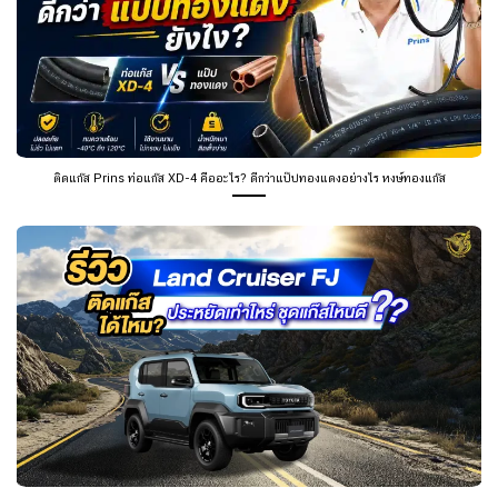
ติดแก๊ส Prins ท่อแก๊ส XD-4 คืออะไร? ดีกว่าแป๊ปทองแดงอย่างไร หงษ์ทองแก๊ส