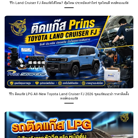
รีวิว Land Cruiser FJ ติดแก๊สได้ไหม? คุ้มไหม ประหยัดเท่าไหร่ ชุดไหนดี หงษ์ทองแก๊ส
รีวิว ติดแก๊ส LPG All-New Toyota Land Cruiser FJ 2026 ชุดแก๊สแนะนำ ราคาติดตั้ง
หงษ์ทองแก๊ส