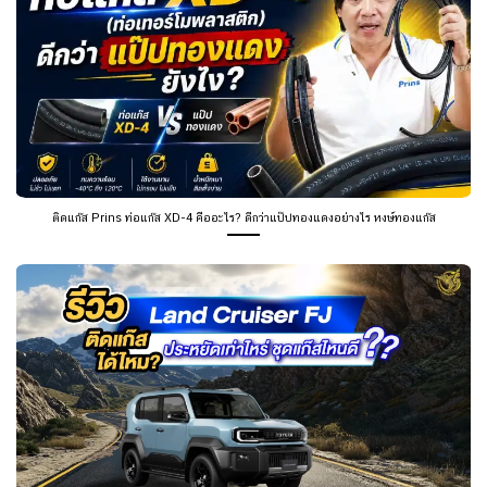
ติดแก๊ส Prins ท่อแก๊ส XD-4 คืออะไร? ดีกว่าแป๊ปทองแดงอย่างไร หงษ์ทองแก๊ส