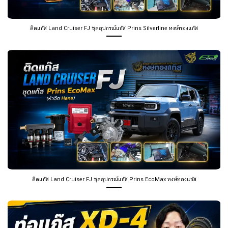
ติดแก๊ส Land Cruiser FJ ชุดอุปกรณ์แก๊ส Prins Silverline หงษ์ทองแก๊ส
ติดแก๊ส Land Cruiser FJ ชุดอุปกรณ์แก๊ส Prins EcoMax หงษ์ทองแก๊ส