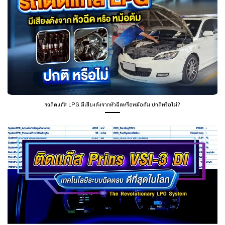
รถติดแก๊ส LPG มีเสียงดังจากหัวฉีดหรือหม้อต้ม ปกติหรือไม่?