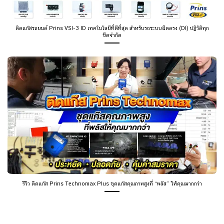
ติดแก๊สรถยนต์ Prins VSI-3 ID เทคโนโลยีที่ดีที่สุด สำหรับรถระบบฉีดตรง (DI) ปฏิวัติทุก
ขีดจำกัด
รีวิว ติดแก๊ส Prins Technomax Plus ชุดแก๊สคุณภาพสูงที่ “พลัส” ให้คุณมากกว่า