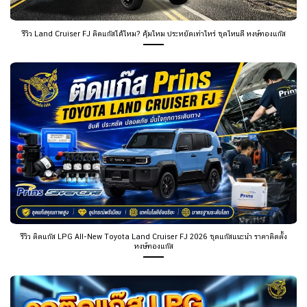
รีวิว Land Cruiser FJ ติดแก๊สได้ไหม? คุ้มไหม ประหยัดเท่าไหร่ ชุดไหนดี หงษ์ทองแก๊ส
รีวิว ติดแก๊ส LPG All-New Toyota Land Cruiser FJ 2026 ชุดแก๊สแนะนำ ราคาติดตั้ง
หงษ์ทองแก๊ส