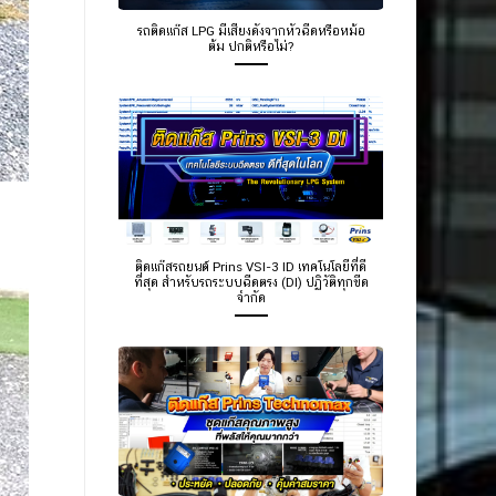
รถติดแก๊ส LPG มีเสียงดังจากหัวฉีดหรือหม้อ
ต้ม ปกติหรือไม่?
ติดแก๊สรถยนต์ Prins VSI-3 ID เทคโนโลยีที่ดี
ที่สุด สำหรับรถระบบฉีดตรง (DI) ปฏิวัติทุกขีด
จำกัด