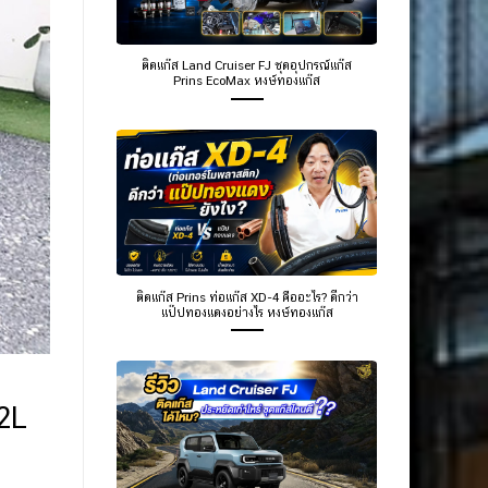
ติดแก๊ส Land Cruiser FJ ชุดอุปกรณ์แก๊ส
Prins EcoMax หงษ์ทองแก๊ส
ติดแก๊ส Prins ท่อแก๊ส XD-4 คืออะไร? ดีกว่า
แป๊ปทองแดงอย่างไร หงษ์ทองแก๊ส
2L