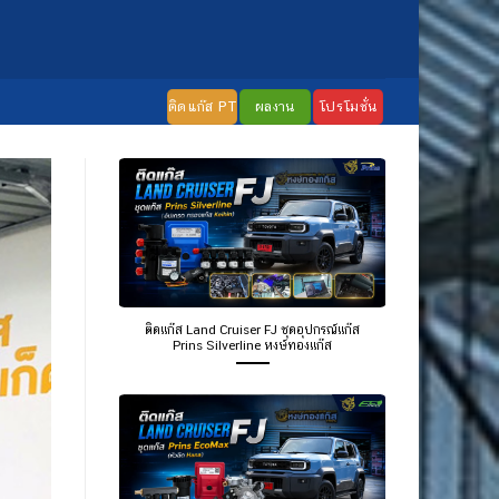
ติดแก๊ส PT
ผลงาน
โปรโมชั่น
ติดแก๊ส Land Cruiser FJ ชุดอุปกรณ์แก๊ส
Prins Silverline หงษ์ทองแก๊ส