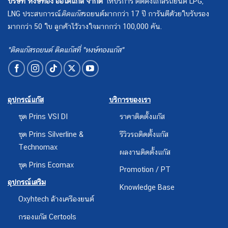
บริษัท หงษ์ทอง ออโต้แก๊ส จำกัด
ให้บริการ ติดตั้งแก๊สรถยนต์ LPG,
LNG ประสบการณ์
ติดแก๊ส
รถยนต์มากกว่า 17 ปี การันตีด้วยใบรับรอง
มากกว่า 50 ใบ ลูกค้าไว้วางใจมากกว่า 100,000 คัน.
"ติดแก๊สรถยนต์ ติดแก๊สที่ "หงษ์ทองแก๊ส"
อุปกรณ์แก๊ส
บริการของเรา
ชุด Prins VSI DI
ราคาติดตั้งแก๊ส
ชุด Prins Silverline &
รีวิวรถติดตั้งแก๊ส
Technomax
ผลงานติดตั้งแก๊ส
ชุด Prins Ecomax
Promotion / PT
อุปกรณ์เสริม
Knowledge Base
Oxyhtech ล้างเครืองยนต์
กรองแก๊ส Certools