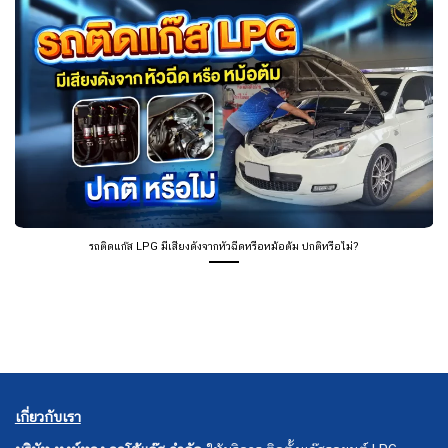
รถติดแก๊ส LPG มีเสียงดังจากหัวฉีดหรือหม้อต้ม ปกติหรือไม่?
เกี่ยวกับเรา