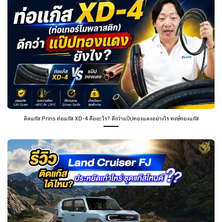
ติดแก๊ส Prins ท่อแก๊ส XD-4 คืออะไร? ดีกว่าแป๊ปทองแดงอย่างไร หงษ์ทองแก๊ส