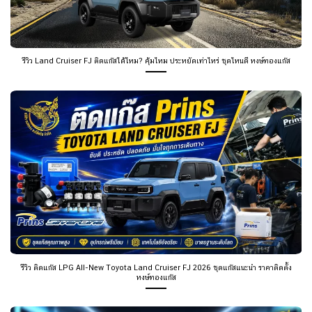
รีวิว Land Cruiser FJ ติดแก๊สได้ไหม? คุ้มไหม ประหยัดเท่าไหร่ ชุดไหนดี หงษ์ทองแก๊ส
รีวิว ติดแก๊ส LPG All-New Toyota Land Cruiser FJ 2026 ชุดแก๊สแนะนำ ราคาติดตั้ง
หงษ์ทองแก๊ส