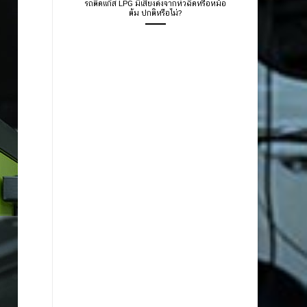
รถติดแก๊ส LPG มีเสียงดังจากหัวฉีดหรือหม้อ
ต้ม ปกติหรือไม่?