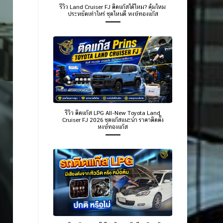
รีวิว Land Cruiser FJ ติดแก๊สได้ไหม? คุ้มไหม
ประหยัดเท่าไหร่ ชุดไหนดี หงษ์ทองแก๊ส
รีวิว ติดแก๊ส LPG All-New Toyota Land
Cruiser FJ 2026 ชุดแก๊สแนะนำ ราคาติดตั้ง
หงษ์ทองแก๊ส