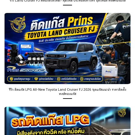
รีวิว Land Cruiser FJ ติดแก๊สได้ไหม? คุ้มไหม ประหยัดเท่าไหร่ ชุดไหนดี หงษ์ทองแก๊ส
รีวิว ติดแก๊ส LPG All-New Toyota Land Cruiser FJ 2026 ชุดแก๊สแนะนำ ราคาติดตั้ง
หงษ์ทองแก๊ส