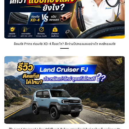
ติดแก๊ส Prins ท่อแก๊ส XD-4 คืออะไร? ดีกว่าแป๊ปทองแดงอย่างไร หงษ์ทองแก๊ส