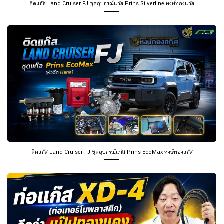
ติดแก๊ส Land Cruiser FJ ชุดอุปกรณ์แก๊ส Prins Silverline หงษ์ทองแก๊ส
ติดแก๊ส Land Cruiser FJ ชุดอุปกรณ์แก๊ส Prins EcoMax หงษ์ทองแก๊ส