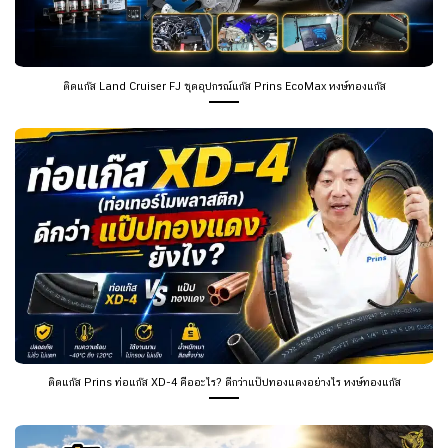
ติดแก๊ส Land Cruiser FJ ชุดอุปกรณ์แก๊ส Prins EcoMax หงษ์ทองแก๊ส
ติดแก๊ส Prins ท่อแก๊ส XD-4 คืออะไร? ดีกว่าแป๊ปทองแดงอย่างไร หงษ์ทองแก๊ส