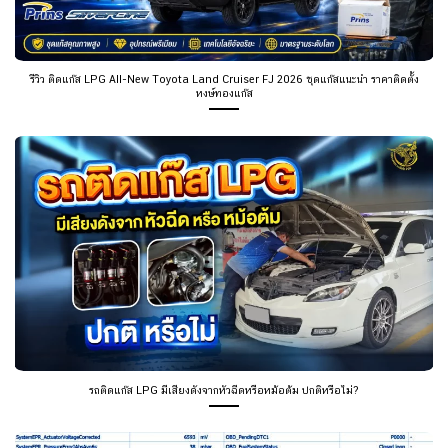
รีวิว ติดแก๊ส LPG All-New Toyota Land Cruiser FJ 2026 ชุดแก๊สแนะนำ ราคาติดตั้ง
หงษ์ทองแก๊ส
รถติดแก๊ส LPG มีเสียงดังจากหัวฉีดหรือหม้อต้ม ปกติหรือไม่?