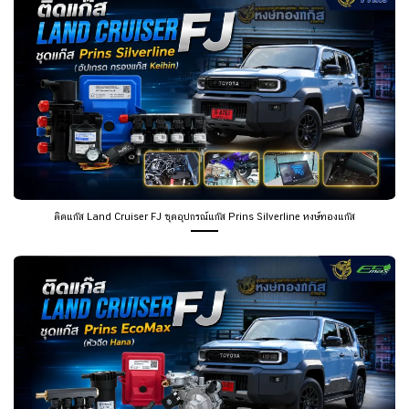
ติดแก๊ส Land Cruiser FJ ชุดอุปกรณ์แก๊ส Prins Silverline หงษ์ทองแก๊ส