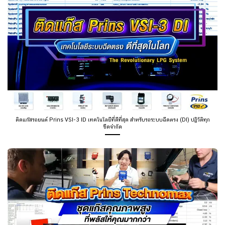
ติดแก๊สรถยนต์ Prins VSI-3 ID เทคโนโลยีที่ดีที่สุด สำหรับรถระบบฉีดตรง (DI) ปฏิวัติทุก
ขีดจำกัด