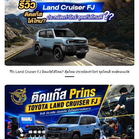
รีวิว Land Cruiser FJ ติดแก๊สได้ไหม? คุ้มไหม ประหยัดเท่าไหร่ ชุดไหนดี หงษ์ทองแก๊ส