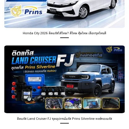
Honda City 2026 ติดแก๊สได้ไหม? ดีไหม คุ้มไหม เลือกชุดไหนดี
ติดแก๊ส Land Cruiser FJ ชุดอุปกรณ์แก๊ส Prins Silverline หงษ์ทองแก๊ส