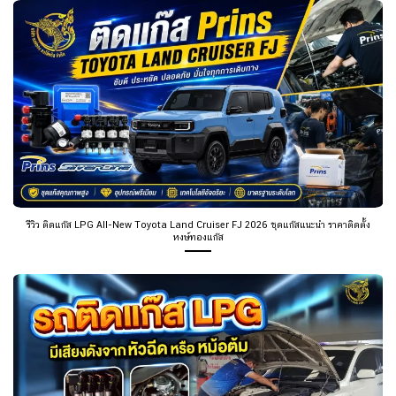
รีวิว ติดแก๊ส LPG All-New Toyota Land Cruiser FJ 2026 ชุดแก๊สแนะนำ ราคาติดตั้ง
หงษ์ทองแก๊ส