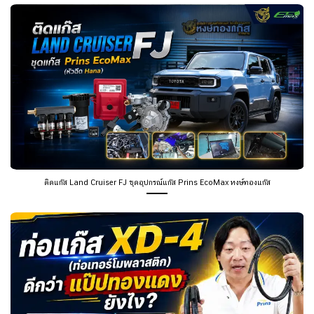
ติดแก๊ส Land Cruiser FJ ชุดอุปกรณ์แก๊ส Prins EcoMax หงษ์ทองแก๊ส