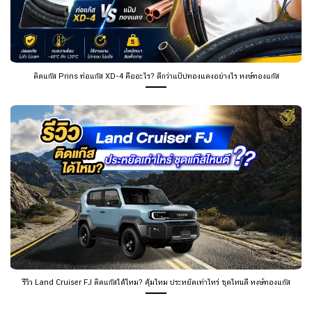
ติดแก๊ส Prins ท่อแก๊ส XD-4 คืออะไร? ดีกว่าแป๊ปทองแดงอย่างไร หงษ์ทองแก๊ส
รีวิว Land Cruiser FJ ติดแก๊สได้ไหม? คุ้มไหม ประหยัดเท่าไหร่ ชุดไหนดี หงษ์ทองแก๊ส