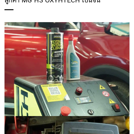
ลูกค้า MG HS OXYHTECH เบนซิน