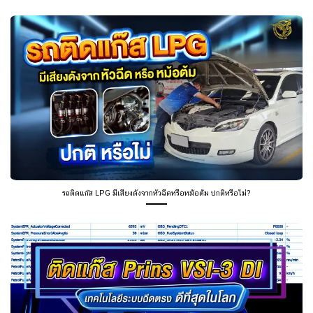
รถติดแก๊ส LPG มีเสียงดังจากหัวฉีดหรือหม้อต้ม ปกติหรือไม่?