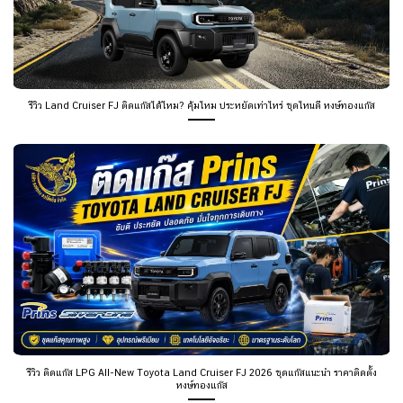
รีวิว Land Cruiser FJ ติดแก๊สได้ไหม? คุ้มไหม ประหยัดเท่าไหร่ ชุดไหนดี หงษ์ทองแก๊ส
รีวิว ติดแก๊ส LPG All-New Toyota Land Cruiser FJ 2026 ชุดแก๊สแนะนำ ราคาติดตั้ง
หงษ์ทองแก๊ส