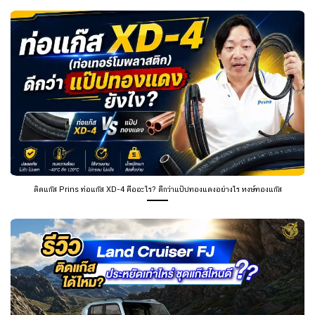
ติดแก๊ส Prins ท่อแก๊ส XD-4 คืออะไร? ดีกว่าแป๊ปทองแดงอย่างไร หงษ์ทองแก๊ส