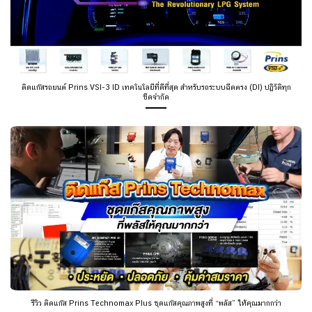
ติดแก๊สรถยนต์ Prins VSI-3 ID เทคโนโลยีที่ดีที่สุด สำหรับรถระบบฉีดตรง (DI) ปฏิวัติทุก
ขีดจำกัด
รีวิว ติดแก๊ส Prins Technomax Plus ชุดแก๊สคุณภาพสูงที่ “พลัส” ให้คุณมากกว่า