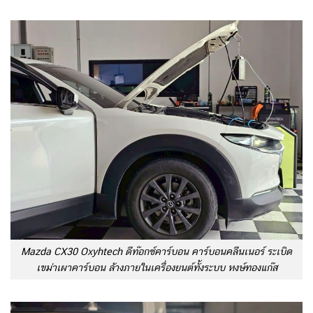
Mazda CX30 Oxyhtech ดีท๊อกซ์คาร์บอน คาร์บอนคลีนเนอร์ ระเบิด
เขม่าเผาคาร์บอน ล้างภายในเครื่องยนต์ทั้งระบบ หงษ์ทองแก๊ส