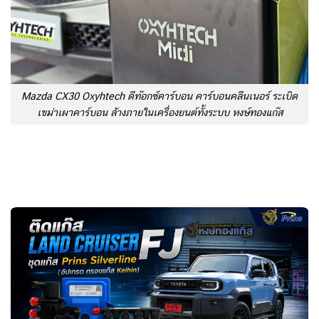
Mazda CX30 Oxyhtech ดีท๊อกซ์คาร์บอน คาร์บอนคลีนเนอร์ ระเบิด
เขม่าเผาคาร์บอน ล้างภายในเครื่องยนต์ทั้งระบบ หงษ์ทองแก๊ส