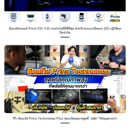
ติดแก๊สรถยนต์ Prins VSI-3 ID เทคโนโลยีที่ดีที่สุด สำหรับรถระบบฉีดตรง (DI) ปฏิวัติทุก
ขีดจำกัด
รีวิว ติดแก๊ส Prins Technomax Plus ชุดแก๊สคุณภาพสูงที่ “พลัส” ให้คุณมากกว่า