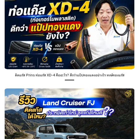
ติดแก๊ส Prins ท่อแก๊ส XD-4 คืออะไร? ดีกว่าแป๊ปทองแดงอย่างไร หงษ์ทองแก๊ส