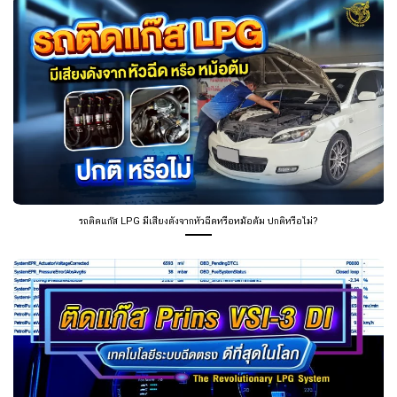
รถติดแก๊ส LPG มีเสียงดังจากหัวฉีดหรือหม้อต้ม ปกติหรือไม่?