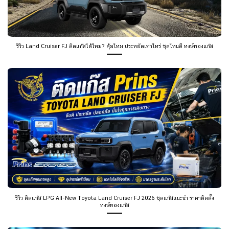
รีวิว Land Cruiser FJ ติดแก๊สได้ไหม? คุ้มไหม ประหยัดเท่าไหร่ ชุดไหนดี หงษ์ทองแก๊ส
รีวิว ติดแก๊ส LPG All-New Toyota Land Cruiser FJ 2026 ชุดแก๊สแนะนำ ราคาติดตั้ง
หงษ์ทองแก๊ส