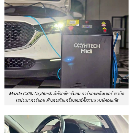
Mazda CX30 Oxyhtech ดีท๊อกซ์คาร์บอน คาร์บอนคลีนเนอร์ ระเบิด
เขม่าเผาคาร์บอน ล้างภายในเครื่องยนต์ทั้งระบบ หงษ์ทองแก๊ส