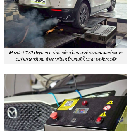
Mazda CX30 Oxyhtech ดีท๊อกซ์คาร์บอน คาร์บอนคลีนเนอร์ ระเบิด
เขม่าเผาคาร์บอน ล้างภายในเครื่องยนต์ทั้งระบบ หงษ์ทองแก๊ส