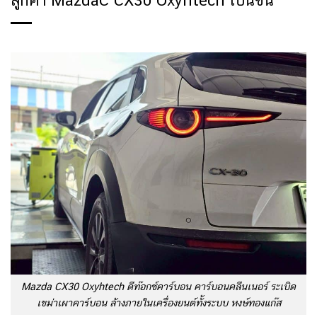
ลูกค้า MazdaC CX30 Oxyhtech เบนซิน
Mazda CX30 Oxyhtech ดีท๊อกซ์คาร์บอน คาร์บอนคลีนเนอร์ ระเบิด
เขม่าเผาคาร์บอน ล้างภายในเครื่องยนต์ทั้งระบบ หงษ์ทองแก๊ส