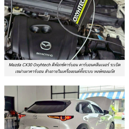
Mazda CX30 Oxyhtech ดีท๊อกซ์คาร์บอน คาร์บอนคลีนเนอร์ ระเบิด
เขม่าเผาคาร์บอน ล้างภายในเครื่องยนต์ทั้งระบบ หงษ์ทองแก๊ส