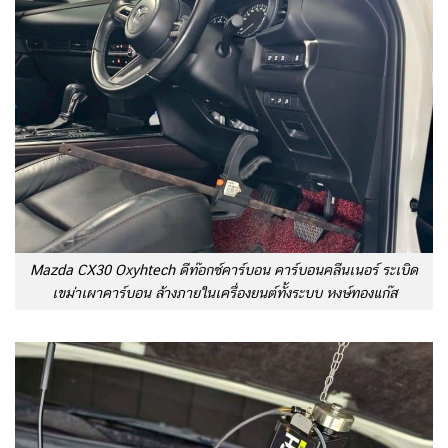
Mazda CX30 Oxyhtech ดีท๊อกซ์คาร์บอน คาร์บอนคลีนเนอร์ ระเบิด
เขม่าเผาคาร์บอน ล้างภายในเครื่องยนต์ทั้งระบบ หงษ์ทองแก๊ส