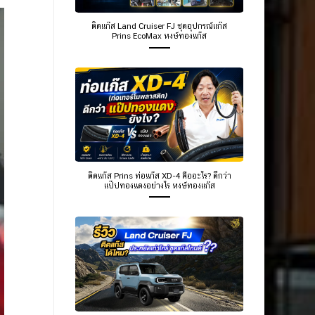
ติดแก๊ส Land Cruiser FJ ชุดอุปกรณ์แก๊ส
Prins EcoMax หงษ์ทองแก๊ส
ติดแก๊ส Prins ท่อแก๊ส XD-4 คืออะไร? ดีกว่า
แป๊ปทองแดงอย่างไร หงษ์ทองแก๊ส