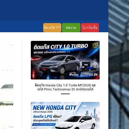
ติดแก๊ส PT
ผลงาน
โปรโมชั่น
ติดแก๊ส Honda City 1.0 Turbo MY2026 ชุด
แก๊ส Prins Technomax DI หงษ์ทองแก๊ส