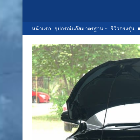
Skip
to
content
หน้าแรก
อุปกรณ์แก๊สมาตรฐาน
รีวิวตรงรุ่น