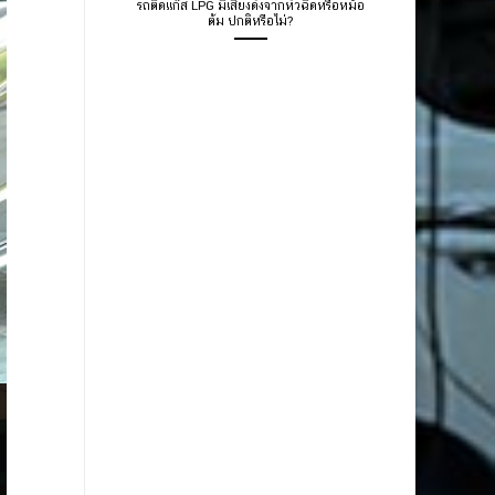
รถติดแก๊ส LPG มีเสียงดังจากหัวฉีดหรือหม้อ
ต้ม ปกติหรือไม่?