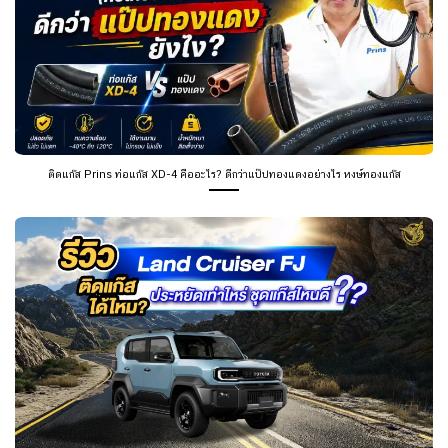
ติดแก๊ส Prins ท่อแก๊ส XD-4 คืออะไร? ดีกว่าแป๊ปทองแดงอย่างไร หงษ์ทองแก๊ส