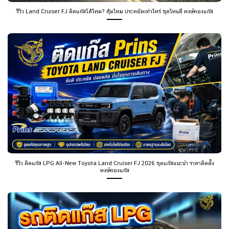
รีวิว Land Cruiser FJ ติดแก๊สได้ไหม? คุ้มไหม ประหยัดเท่าไหร่ ชุดไหนดี หงษ์ทองแก๊ส
รีวิว ติดแก๊ส LPG All-New Toyota Land Cruiser FJ 2026 ชุดแก๊สแนะนำ ราคาติดตั้ง
หงษ์ทองแก๊ส