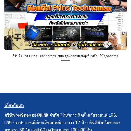
รีวิว ติดแก๊ส Prins Technomax Plus ชุดแก๊สคุณภาพสูงที่ “พลัส” ให้คุณมากกว่า
เกี่ยวกับเรา
บริษัท หงษ์ทอง ออโต้แก๊ส จำกัด
ให้บริการ ติดตั้งแก๊สรถยนต์ LPG,
LNG ประสบการณ์
ติดแก๊ส
รถยนต์มากกว่า 17 ปี การันตีด้วยใบรับรอง
มากกว่า 50 ใบ ลูกค้าไว้วางใจมากกว่า 100,000 คัน.