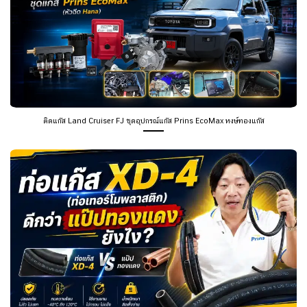
ติดแก๊ส Land Cruiser FJ ชุดอุปกรณ์แก๊ส Prins EcoMax หงษ์ทองแก๊ส