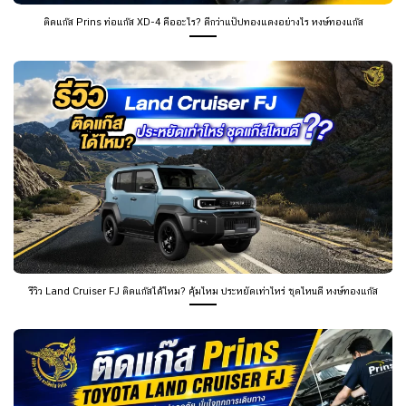
ติดแก๊ส Prins ท่อแก๊ส XD-4 คืออะไร? ดีกว่าแป๊ปทองแดงอย่างไร หงษ์ทองแก๊ส
รีวิว Land Cruiser FJ ติดแก๊สได้ไหม? คุ้มไหม ประหยัดเท่าไหร่ ชุดไหนดี หงษ์ทองแก๊ส