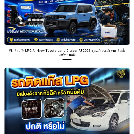
รีวิว ติดแก๊ส LPG All-New Toyota Land Cruiser FJ 2026 ชุดแก๊สแนะนำ ราคาติดตั้ง
หงษ์ทองแก๊ส