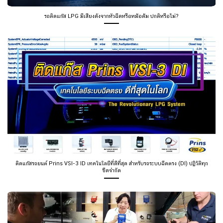
รถติดแก๊ส LPG มีเสียงดังจากหัวฉีดหรือหม้อต้ม ปกติหรือไม่?
ติดแก๊สรถยนต์ Prins VSI-3 ID เทคโนโลยีที่ดีที่สุด สำหรับรถระบบฉีดตรง (DI) ปฏิวัติทุก
ขีดจำกัด