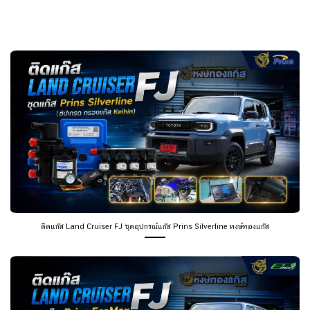
ติดแก๊ส Land Cruiser FJ ชุดอุปกรณ์แก๊ส Prins Silverline หงษ์ทองแก๊ส