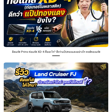
ติดแก๊ส Prins ท่อแก๊ส XD-4 คืออะไร? ดีกว่าแป๊ปทองแดงอย่างไร หงษ์ทองแก๊ส