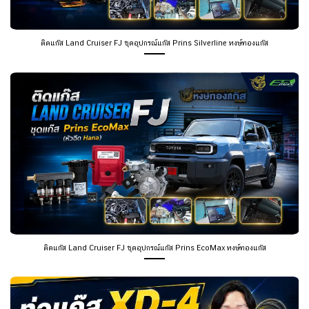
ติดแก๊ส Land Cruiser FJ ชุดอุปกรณ์แก๊ส Prins Silverline หงษ์ทองแก๊ส
ติดแก๊ส Land Cruiser FJ ชุดอุปกรณ์แก๊ส Prins EcoMax หงษ์ทองแก๊ส