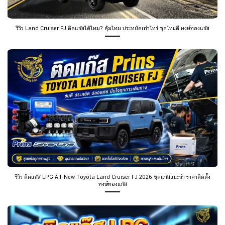
รีวิว Land Cruiser FJ ติดแก๊สได้ไหม? คุ้มไหม ประหยัดเท่าไหร่ ชุดไหนดี หงษ์ทองแก๊ส
รีวิว ติดแก๊ส LPG All-New Toyota Land Cruiser FJ 2026 ชุดแก๊สแนะนำ ราคาติดตั้ง
หงษ์ทองแก๊ส