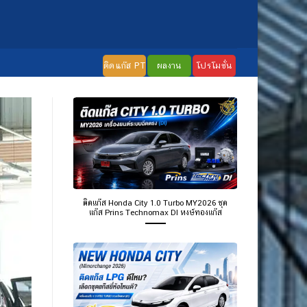
ติดแก๊ส PT
ผลงาน
โปรโมชั่น
ติดแก๊ส Honda City 1.0 Turbo MY2026 ชุด
แก๊ส Prins Technomax DI หงษ์ทองแก๊ส