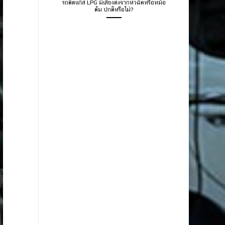
รถติดแก๊ส LPG มีเสียงดังจากหัวฉีดหรือหม้อ
ต้ม ปกติหรือไม่?