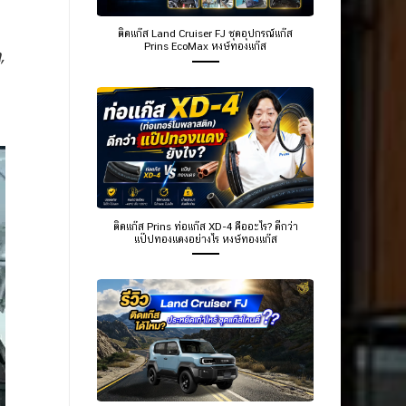
ติดแก๊ส Land Cruiser FJ ชุดอุปกรณ์แก๊ส
Prins EcoMax หงษ์ทองแก๊ส
,
ติดแก๊ส Prins ท่อแก๊ส XD-4 คืออะไร? ดีกว่า
แป๊ปทองแดงอย่างไร หงษ์ทองแก๊ส