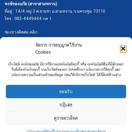
หงษ์ทองแก๊ส (สาขาสามพราน)
ที่อยู่ : 14/4 หมู่ 3 ต.ยายชา อ.สามพราน จ.นครปฐม 73110
โทร : 083-4449444 กด 1
ช่องทางติดต่อ คลิก
จัดการ การอนุญาตใช้งาน
Cookies
เว็บไซต์ หงษ์ทองแก๊ส มีการใช้งานเทคโนโลยีคุกกี้ หรือ เทคโนโลยีอื่นที่มีลักษณะ
ใกล้เคียงกันกับคุกกี้ บนเว็บไซต์ของเรา โปรดศึกษา นโยบายการใช้คุกกี้ และ
นโยบายความเป็นส่วนตัวของข้อมูล ก่อนใช้บริการเว็บไซต์ ได้ที่ลิงค์ด้านล่าง
ยอมรับ
ปฏิเสธ
ดูรายละเอียด
นโยบายการใช้คุกกี้
นโยบายความเป็นส่วนตัวของข้อมูล