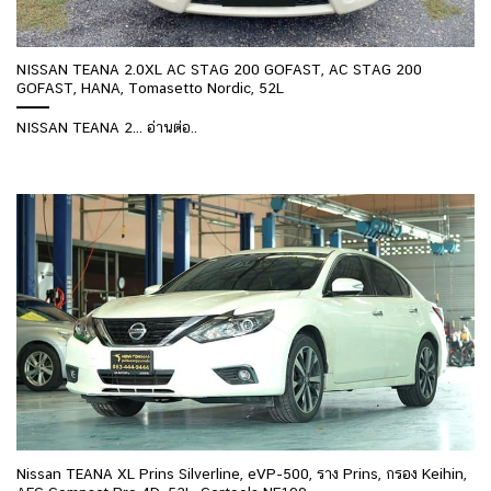
NISSAN TEANA 2.0XL AC STAG 200 GOFAST, AC STAG 200
GOFAST, HANA, Tomasetto Nordic, 52L
NISSAN TEANA 2... อ่านต่อ..
Nissan TEANA XL Prins Silverline, eVP-500, ราง Prins, กรอง Keihin,