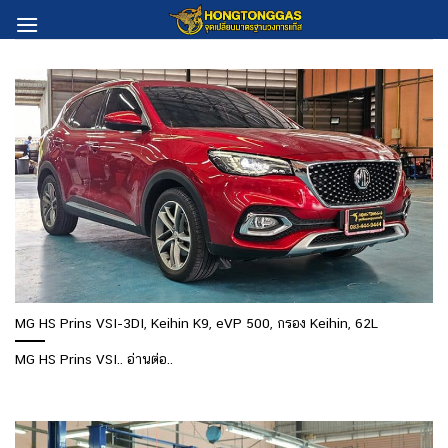
Skip
to
content
MG HS Prins VSI-3DI, Keihin K9, eVP 500, กรอง Keihin, 62L
MG HS Prins VSI.. อ่านต่อ..