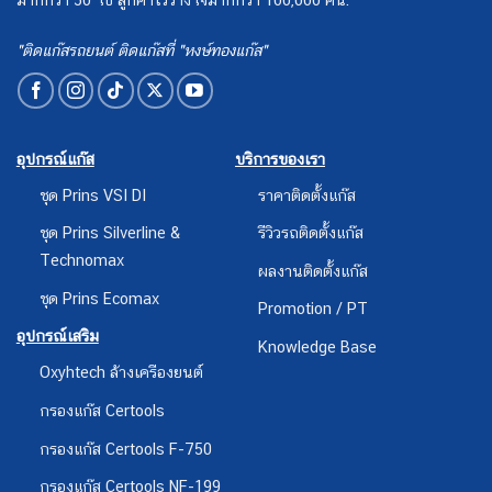
"ติดแก๊สรถยนต์ ติดแก๊สที่ "หงษ์ทองแก๊ส"
อุปกรณ์แก๊ส
บริการของเรา
ชุด Prins VSI DI
ราคาติดตั้งแก๊ส
ชุด Prins Silverline &
รีวิวรถติดตั้งแก๊ส
Technomax
ผลงานติดตั้งแก๊ส
ชุด Prins Ecomax
Promotion / PT
อุปกรณ์เสริม
Knowledge Base
Oxyhtech ล้างเครืองยนต์
กรองแก๊ส Certools
กรองแก๊ส Certools F-750
กรองแก๊ส Certools NF-199