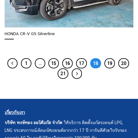
HONDA CR-V G5 Silverline
1
…
15
16
17
18
19
20
21
เกี่ยวกับเรา
บริษัท หงษ์ทอง ออโต้แก๊ส จำกัด
ให้บริการ ติดตั้งแก๊สรถยนต์ LPG,
LNG ประสบการณ์
ติดแก๊ส
รถยนต์มากกว่า 17 ปี การันตีด้วยใบรับรอง
มากกว่า 50 ใบ ลูกค้าไว้วางใจมากกว่า 100,000 คัน.