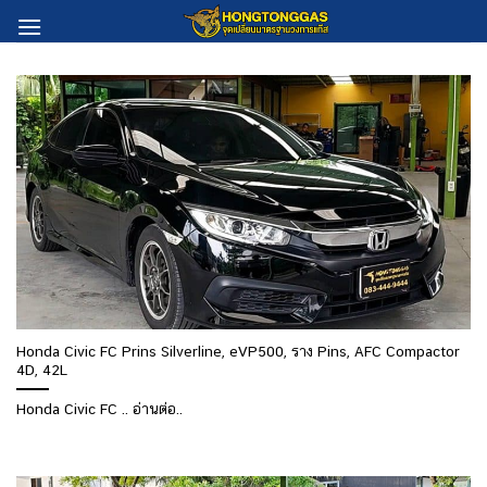
Skip
to
content
Honda Civic FC Prins Silverline, eVP500, ราง Pins, AFC Compactor
4D, 42L
Honda Civic FC .. อ่านต่อ..