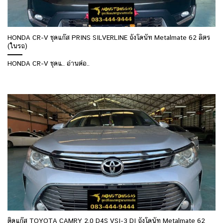
HONDA CR-V ชุดแก๊ส PRINS SILVERLINE ถังโดนัท Metalmate 62 ลิตร
(ในรถ)
HONDA CR-V ชุดแ.. อ่านต่อ..
ติดแก๊ส TOYOTA CAMRY 2.0 D4S VSI-3 DI ถังโดนัท Metalmate 62